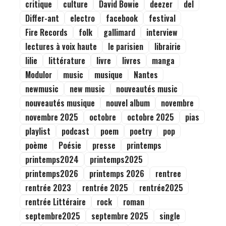
critique
culture
David Bowie
deezer
del
Differ-ant
electro
facebook
festival
Fire Records
folk
gallimard
interview
lectures à voix haute
le parisien
librairie
lilie
littérature
livre
livres
manga
Modulor
music
musique
Nantes
newmusic
new music
nouveautés music
nouveautés musique
nouvel album
novembre
novembre 2025
octobre
octobre 2025
pias
playlist
podcast
poem
poetry
pop
poème
Poésie
presse
printemps
printemps2024
printemps2025
printemps2026
printemps 2026
rentree
rentrée 2023
rentrée 2025
rentrée2025
rentrée Littéraire
rock
roman
septembre2025
septembre 2025
single