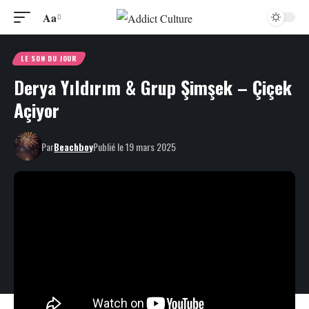
Aa
LE SON DU JOUR
Derya Yıldırım & Grup Şimşek – Çiçek
Açiyor
Par
Beachboy
Publié le 19 mars 2025