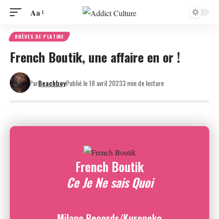
Aa
BRÈVES DE PLATINE
French Boutik, une affaire en or !
Par
Beachboy
Publié le 18 avril 2023
3 min de lecture
French Boutik
Ce Je Ne sais Quoi
Milano Records/Kuroneko