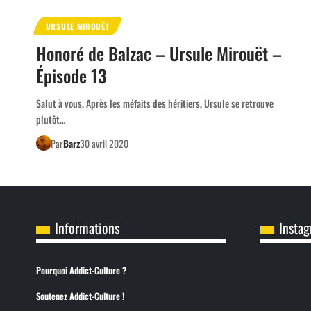
URSULE MIROUËT
Honoré de Balzac – Ursule Mirouët –
Épisode 13
Salut à vous, Après les méfaits des héritiers, Ursule se retrouve
plutôt…
Par
Barz
30 avril 2020
Informations
Insta
Pourquoi Addict-Culture ?
Soutenez Addict-Culture !