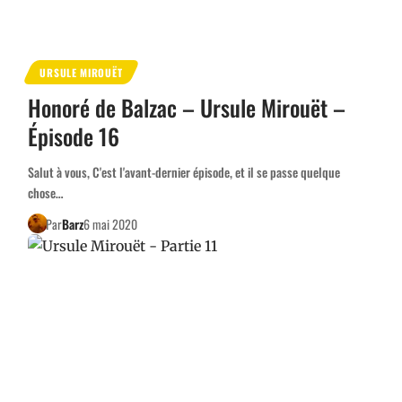
URSULE MIROUËT
Honoré de Balzac – Ursule Mirouët –
Épisode 16
Salut à vous, C'est l'avant-dernier épisode, et il se passe quelque
chose…
Par
Barz
6 mai 2020