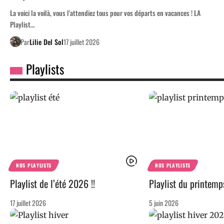
La voici la voilà, vous l'attendiez tous pour vos départs en vacances ! LA
Playlist…
BRÈVES DE PLATINE
White Denim, un sans faute en 13 leçons
Par
Lilie Del Sol
17 juillet 2026
Par
Franck Irle
9 juin 2026
Playlists
NOS PLAYLISTS
NOS PLAYLISTS
Playlist de l’été 2026 !!
Playlist du printem
17 juillet 2026
5 juin 2026