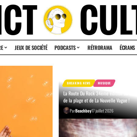
RE
JEUX DE SOCIÉTÉ
PODCASTS
RÉTRORAMA
ÉCRANS
BREAKING NEWS
MUSIQUE
La Route Du Rock 34ème édition du côté
de la plage et de La Nouvelle Vague !
Par
Beachboy
17 juillet 2026