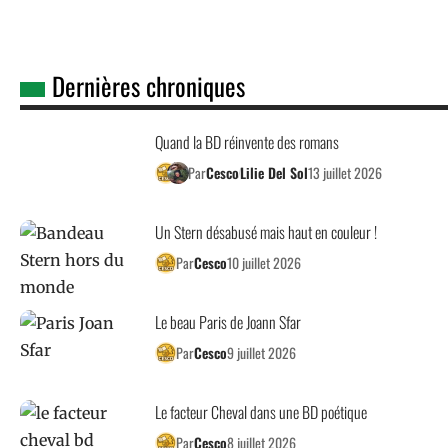
Dernières chroniques
Quand la BD réinvente des romans
Par
Cesco
Lilie Del Sol
13 juillet 2026
Un Stern désabusé mais haut en couleur !
Par
Cesco
10 juillet 2026
Le beau Paris de Joann Sfar
Par
Cesco
9 juillet 2026
Le facteur Cheval dans une BD poétique
Par
Cesco
8 juillet 2026