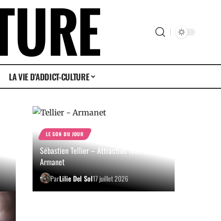
LA VIE D’ADDICT-CULTURE
LE SON DU JOUR
Sébastien Tellier – Attraction feat. Juliette
Armanet
Par
Lilie Del Sol
17 juillet 2026