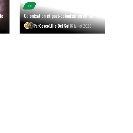
BD
ie
Colonisation et post-colonisation en BD
Par
Cesco
Lilie Del Sol
16 juillet 2026