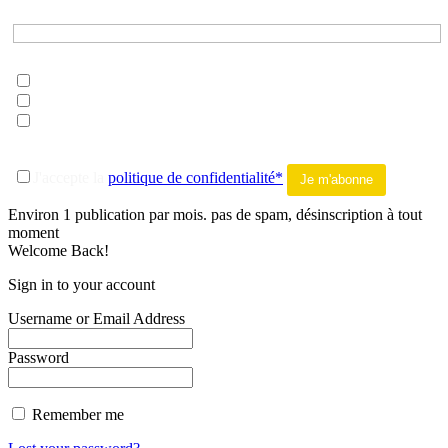
Prénom*
Choisissez les listes auxquelles vous souhaitez vous inscrire*
musique
litterature
tout addict
-------
J'accepte la
politique de confidentialité*
Environ 1 publication par mois. pas de spam, désinscription à tout
moment
Welcome Back!
Sign in to your account
Username or Email Address
Password
Remember me