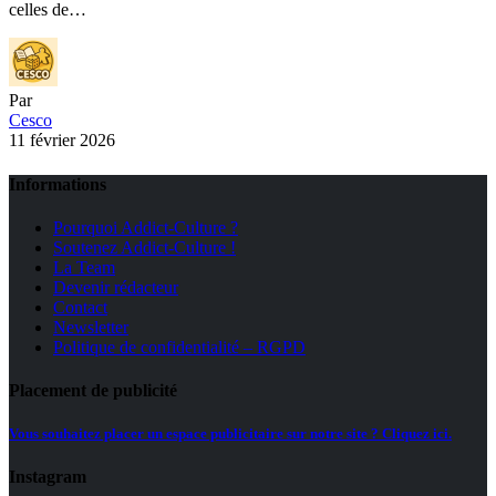
celles de…
Par
Cesco
11 février 2026
Informations
Pourquoi Addict-Culture ?
Soutenez Addict-Culture !
La Team
Devenir rédacteur
Contact
Newsletter
Politique de confidentialité – RGPD
Placement de publicité
Vous souhaitez placer un espace publicitaire sur notre site ? Cliquez ici.
Instagram