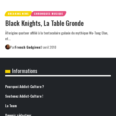
BREAKING NEWS
CHRONIQUES MUSIQUE
Black Knights, La Table Gronde
Àl'origine quatuor affilié à la tentaculaire galaxie du mythique Wu-Tang Clan,
et…
Par
French Godgiven
9 avril 2018
Informations
Pourquoi Addict-Culture ?
Soutenez Addict-Culture !
La Team
Devenir rédacteur