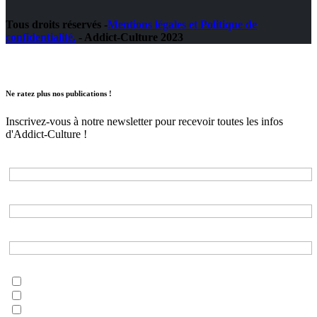
Tous droits réservés -
Mentions légales et Politique de
confidentialité.
- Addict-Culture 2023
Ne ratez plus nos publications !
Inscrivez-vous à notre newsletter pour recevoir toutes les infos
d'Addict-Culture !
Adresse e-mail*
Nom*
Prénom*
Choisissez les listes auxquelles vous souhaitez vous inscrire*
musique
litterature
tout addict