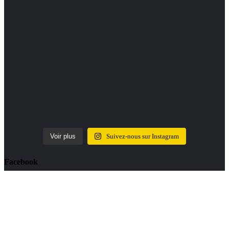
Voir plus
Suivez-nous sur Instagram
Facebook
Tous droits réservés -
Mentions légales et Politique de
confidentialité.
- Addict-Culture 2023