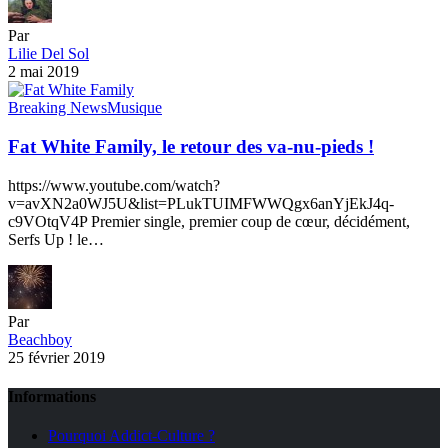
Par
Lilie Del Sol
2 mai 2019
Breaking News
Musique
Fat White Family, le retour des va-nu-pieds !
https://www.youtube.com/watch?
v=avXN2a0WJ5U&list=PLukTUIMFWWQgx6anYjEkJ4q-
c9VOtqV4P Premier single, premier coup de cœur, décidément,
Serfs Up ! le…
Par
Beachboy
25 février 2019
Informations
Pourquoi Addict-Culture ?