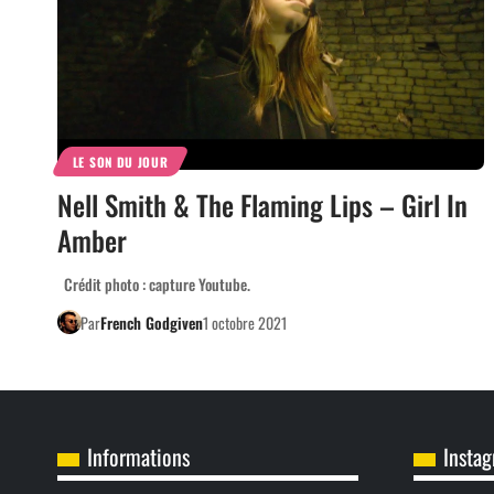
LE SON DU JOUR
Nell Smith & The Flaming Lips – Girl In
Amber
Crédit photo : capture Youtube.
Par
French Godgiven
1 octobre 2021
Informations
Insta