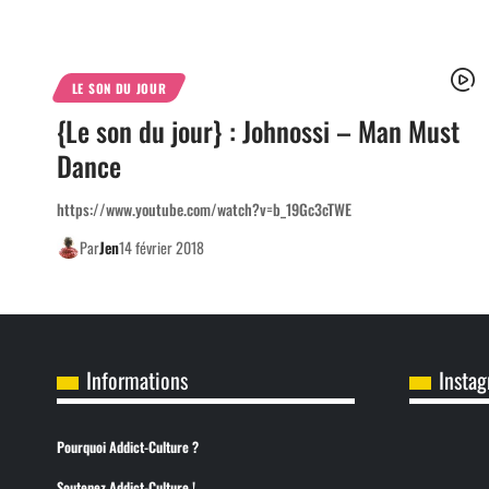
LE SON DU JOUR
{Le son du jour} : Johnossi – Man Must
Dance
https://www.youtube.com/watch?v=b_19Gc3cTWE
Par
Jen
14 février 2018
Informations
Insta
Pourquoi Addict-Culture ?
Soutenez Addict-Culture !