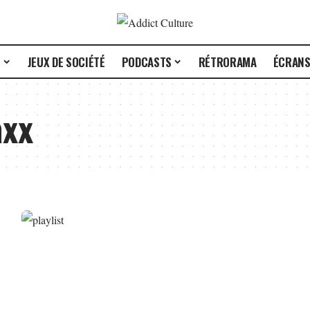
E
JEUX DE SOCIÉTÉ
PODCASTS
RÉTRORAMA
ÉCRAN
axx