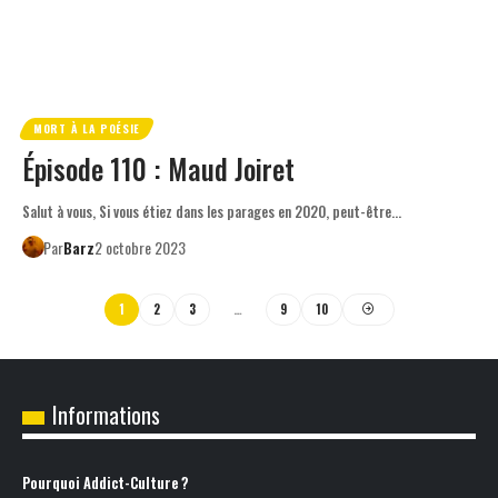
MORT À LA POÉSIE
Épisode 110 : Maud Joiret
Salut à vous, Si vous étiez dans les parages en 2020, peut-être…
Par
Barz
2 octobre 2023
1
2
3
…
9
10
Informations
Pourquoi Addict-Culture ?