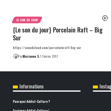
LE SON DU JOUR
{Le son du jour} Porcelain Raft – Big
Sur
https://soundcloud.com/porcelainraft/big-sur
Par
Marianne S.
1 février 2017
Informations
Insta
Pourquoi Addict-Culture ?
Soutenez Addict-Culture !