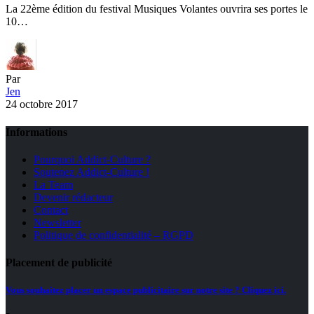
La 22ème édition du festival Musiques Volantes ouvrira ses portes le
10…
Par
Jen
24 octobre 2017
Informations
Pourquoi Addict-Culture ?
Soutenez Addict-Culture !
La Team
Devenir rédacteur
Contact
Newsletter
Politique de confidentialité – RGPD
Placement de publicité
Vous souhaitez placer un espace publicitaire sur notre site ? Cliquez ici.