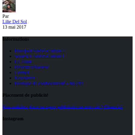
Par
Lilie Del Sol
13 mai 2017
Informations
Pourquoi Addict-Culture ?
Soutenez Addict-Culture !
La Team
Devenir rédacteur
Contact
Newsletter
Politique de confidentialité – RGPD
Placement de publicité
Vous souhaitez placer un espace publicitaire sur notre site ? Cliquez ici.
Instagram