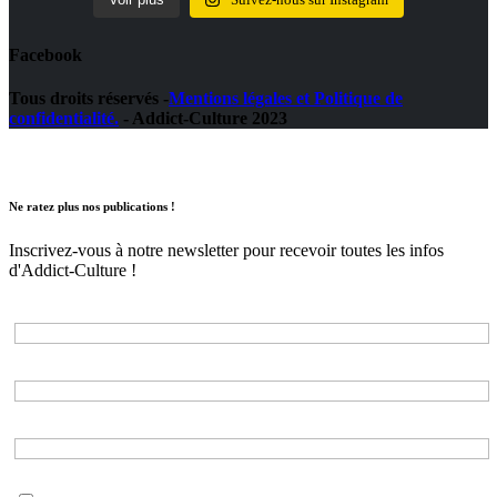
Facebook
Tous droits réservés -
Mentions légales et Politique de
confidentialité.
- Addict-Culture 2023
Ne ratez plus nos publications !
Inscrivez-vous à notre newsletter pour recevoir toutes les infos
d'Addict-Culture !
Adresse e-mail*
Nom*
Prénom*
Choisissez les listes auxquelles vous souhaitez vous inscrire*