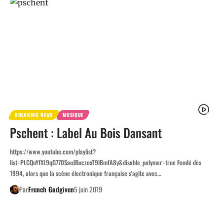
BREAKING NEWS
MUSIQUE
Pschent : Label Au Bois Dansant
https://www.youtube.com/playlist?
list=PLCQuYfXL9qG770SauJBuczoxT9lBmfA8y&disable_polymer=true Fondé dès
1994, alors que la scène électronique française s'agite avec…
Par
French Godgiven
5 juin 2019