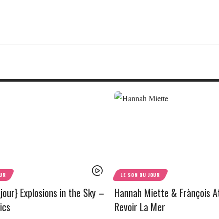
OUR
LE SON DU JOUR
jour} Explosions in the Sky –
Hannah Miette & Frànçois A
ics
Revoir La Mer