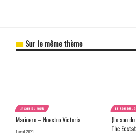
Sur le même thème
LE SON DU JOUR
LE SON DU J
Marinero – Nuestro Victoria
{Le son du 
The Ecstat
1 avril 2021