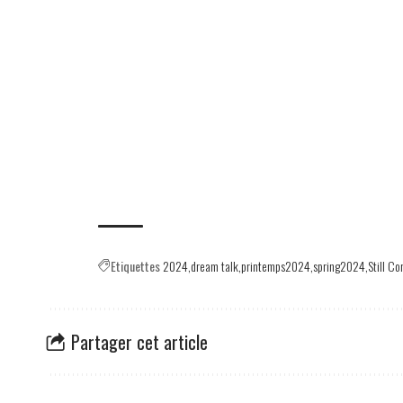
Etiquettes
2024
dream talk
printemps2024
spring2024
Still Co
Partager cet article