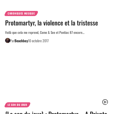
CHRONIQUES MUSIQUE
Protomartyr, la violence et la tristesse
Voilà que cela me reprend, Come & See et Pontiac 87 encore…
Par
Beachboy
10 octobre 2017
LE SON DU JOUR
{Le son du jour} : Protomartyr – A Private