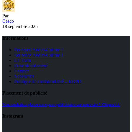
Par
Cesco
18 septembre 2025
Informations
Pourquoi Addict-Culture ?
Soutenez Addict-Culture !
La Team
Devenir rédacteur
Contact
Newsletter
Politique de confidentialité – RGPD
Placement de publicité
Vous souhaitez placer un espace publicitaire sur notre site ? Cliquez ici.
Instagram