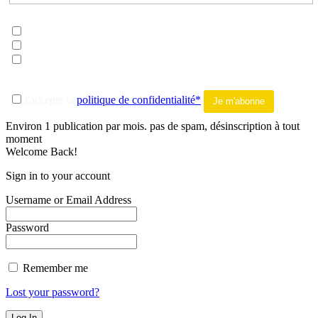
Choisissez les listes auxquelles vous souhaitez vous inscrire*
musique
litterature
tout addict
-------
J'accepte la
politique de confidentialité*
Environ 1 publication par mois. pas de spam, désinscription à tout
moment
Welcome Back!
Sign in to your account
Username or Email Address
Password
Remember me
Lost your password?