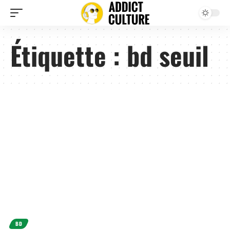
Étiquette :
bd seuil
BD