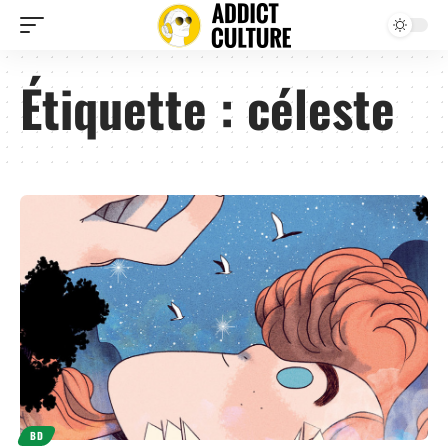
Étiquette :
céleste
BD