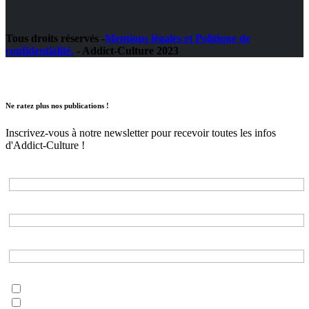
Tous droits réservés -
Mentions légales et Politique de
confidentialité.
- Addict-Culture 2023
Ne ratez plus nos publications !
Inscrivez-vous à notre newsletter pour recevoir toutes les infos
d'Addict-Culture !
Adresse e-mail*
Nom*
Prénom*
Choisissez les listes auxquelles vous souhaitez vous inscrire*
musique
litterature