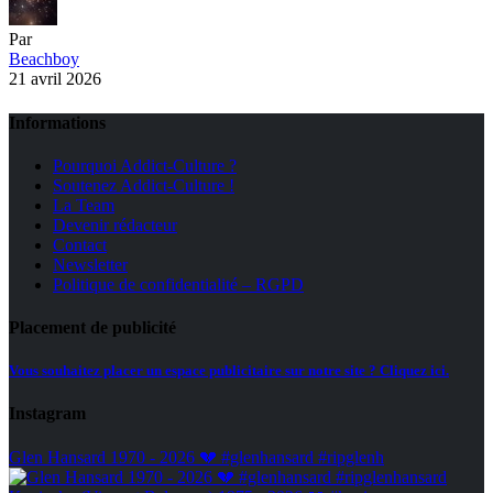
Par
Beachboy
21 avril 2026
Informations
Pourquoi Addict-Culture ?
Soutenez Addict-Culture !
La Team
Devenir rédacteur
Contact
Newsletter
Politique de confidentialité – RGPD
Placement de publicité
Vous souhaitez placer un espace publicitaire sur notre site ? Cliquez ici.
Instagram
Glen Hansard 1970 - 2026 💔 #glenhansard #ripglenh