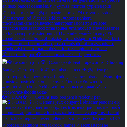
🎧 Le son du jour 🎧 : Cosmopaark Feat. Tapeworms -
🎲✨ BAM 🎲✨ : Certains jeux obligent à réfléchir pen