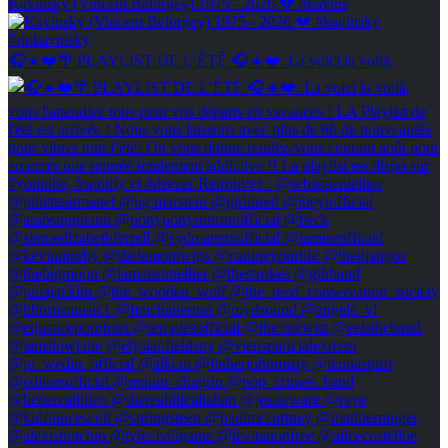
Kavinsky (Vincent Belorgey) 1975 - 2026 💔 #kavins
🎧☀️❤️🌴 PLAYLIST DE L’ÉTÉ 🎧☀️❤️: La voici la voilà,