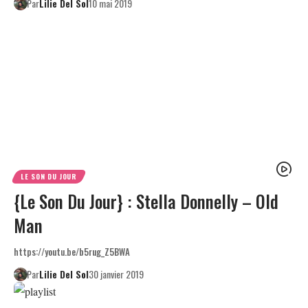
Par
Lilie Del Sol
10 mai 2019
LE SON DU JOUR
{Le Son Du Jour} : Stella Donnelly – Old
Man
https://youtu.be/b5rug_Z5BWA
Par
Lilie Del Sol
30 janvier 2019