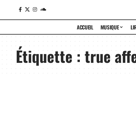
ACCUEIL
MUSIQUE
LI
Étiquette :
true aff