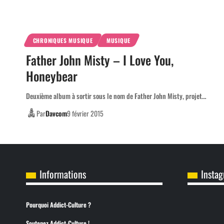
CHRONIQUES MUSIQUE
MUSIQUE
Father John Misty – I Love You,
Honeybear
Deuxième album à sortir sous le nom de Father John Misty, projet…
Par
Davcom
9 février 2015
Informations
Insta
Pourquoi Addict-Culture ?
Soutenez Addict-Culture !