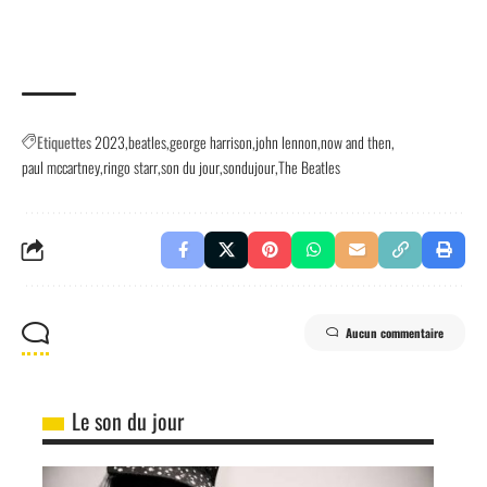
Etiquettes
2023
beatles
george harrison
john lennon
now and then
paul mccartney
ringo starr
son du jour
sondujour
The Beatles
Aucun commentaire
Le son du jour