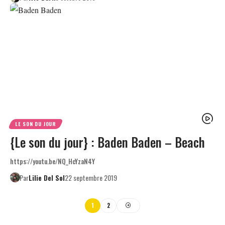
LE SON DU JOUR
{Le son du jour} : Baden Baden – Beach
https://youtu.be/NQ_HcYzaN4Y
Par
Lilie Del Sol
22 septembre 2019
1
2