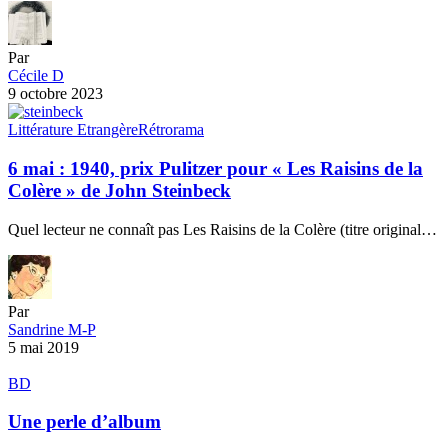
Par
Cécile D
9 octobre 2023
Littérature Etrangère
Rétrorama
6 mai : 1940, prix Pulitzer pour « Les Raisins de la
Colère » de John Steinbeck
Quel lecteur ne connaît pas Les Raisins de la Colère (titre original…
Par
Sandrine M-P
5 mai 2019
BD
Une perle d’album