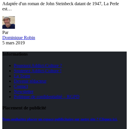
Adaptée d'un roman de John Steinbeck datant de 1947, La Perle
est…
Par
Dominique Robin
5 mars 2019
Informations
Pourquoi Addict-Culture ?
Soutenez Addict-Culture !
La Team
Devenir rédacteur
Contact
Newsletter
Politique de confidentialité – RGPD
Placement de publicité
Vous souhaitez placer un espace publicitaire sur notre site ? Cliquez ici.