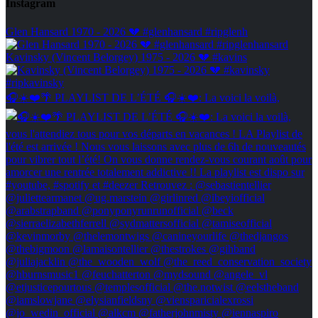
Instagram
Glen Hansard 1970 - 2026 💔 #glenhansard #ripglenh
Kavinsky (Vincent Belorgey) 1975 - 2026 💔 #kavins
🎧☀️❤️🌴 PLAYLIST DE L’ÉTÉ 🎧☀️❤️: La voici la voilà,