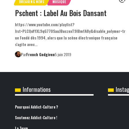
BREAKING NEWS
MUSIQUE
Pschent : Label Au Bois Dansant
https://www.youtube.com/playlist?
list=PLCQuYfXL9qG770SauJBuczoxT9lBmfA8y&disable_polymer=tr
ue Fondé dès 1994, alors que la scène électronique française
s'agite avec…
Par
French Godgiven
5 juin 2019
Informations
Insta
Pourquoi Addict-Culture ?
Soutenez Addict-Culture !
La Team