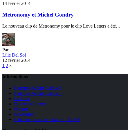
14 février 2014
Metronomy et Michel Gondry
Le nouveau clip de Metronomy pour le clip Love Letters a été…
Par
Lilie Del Sol
12 février 2014
1
2
3
Informations
Pourquoi Addict-Culture ?
Soutenez Addict-Culture !
La Team
Devenir rédacteur
Contact
Newsletter
Politique de confidentialité – RGPD