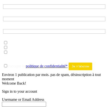
Adresse e-mail*
Nom*
Prénom*
Choisissez les listes auxquelles vous souhaitez vous inscrire*
musique
litterature
tout addict
-------
J'accepte la
politique de confidentialité*
Environ 1 publication par mois. pas de spam, désinscription à tout
moment
Welcome Back!
Sign in to your account
Username or Email Address