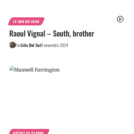
LE SON DU JOUR
Raoul Vignal – South, brother
Par
Lilie Del Sol
8 novembre 2024
BRÈVES DE PLATINE