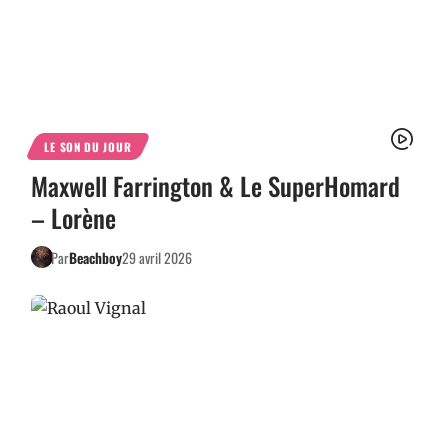
LE SON DU JOUR
Maxwell Farrington & Le SuperHomard
– Lorène
Par
Beachboy
29 avril 2026