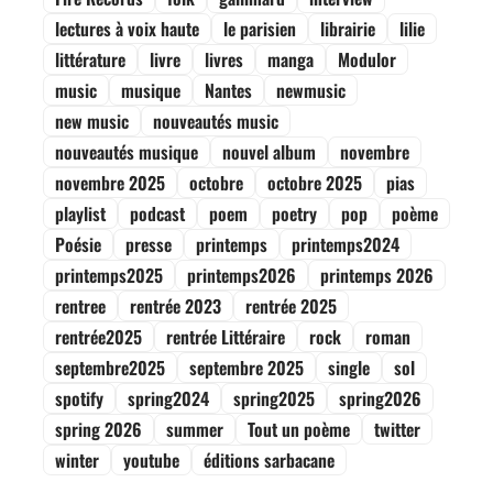
lectures à voix haute
le parisien
librairie
lilie
littérature
livre
livres
manga
Modulor
music
musique
Nantes
newmusic
new music
nouveautés music
nouveautés musique
nouvel album
novembre
novembre 2025
octobre
octobre 2025
pias
playlist
podcast
poem
poetry
pop
poème
Poésie
presse
printemps
printemps2024
printemps2025
printemps2026
printemps 2026
rentree
rentrée 2023
rentrée 2025
rentrée2025
rentrée Littéraire
rock
roman
septembre2025
septembre 2025
single
sol
spotify
spring2024
spring2025
spring2026
spring 2026
summer
Tout un poème
twitter
winter
youtube
éditions sarbacane