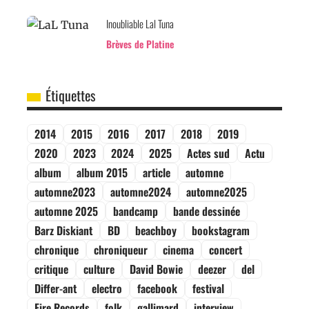
Inoubliable Lal Tuna
Brèves de Platine
Étiquettes
2014
2015
2016
2017
2018
2019
2020
2023
2024
2025
Actes sud
Actu
album
album 2015
article
automne
automne2023
automne2024
automne2025
automne 2025
bandcamp
bande dessinée
Barz Diskiant
BD
beachboy
bookstagram
chronique
chroniqueur
cinema
concert
critique
culture
David Bowie
deezer
del
Differ-ant
electro
facebook
festival
Fire Records
folk
gallimard
interview