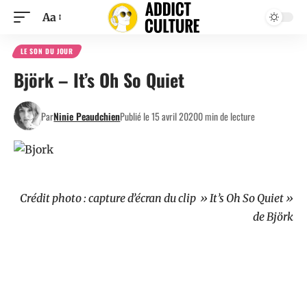
Aa
LE SON DU JOUR
Björk – It’s Oh So Quiet
Par
Ninie Peaudchien
Publié le 15 avril 2020
0 min de lecture
Crédit photo : capture d’écran du clip » It’s Oh So Quiet »
de Björk