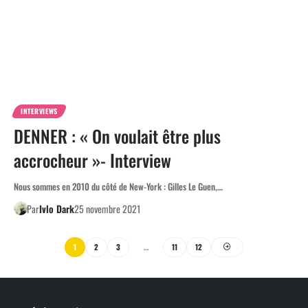
INTERVIEWS
DENNER : « On voulait être plus
accrocheur »- Interview
Nous sommes en 2010 du côté de New-York : Gilles Le Guen,…
Par
Ivlo Dark
25 novembre 2021
1
2
3
…
11
12