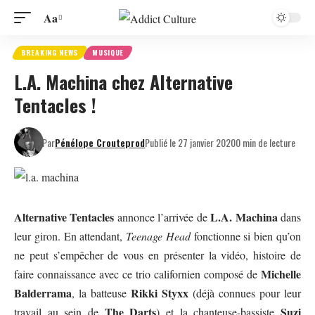
Aa
BREAKING NEWS
MUSIQUE
L.A. Machina chez Alternative
Tentacles !
Par
Pénélope Crouteprod
Publié le 27 janvier 2020
0 min de lecture
Alternative Tentacles
L.A. Machina
annonce l’arrivée de
dans
leur giron. En attendant,
Teenage Head
fonctionne si bien qu’on
ne peut s’empêcher de vous en présenter la vidéo, histoire de
Michelle
faire connaissance avec ce trio californien composé de
Balderrama
Rikki Styxx
, la batteuse
(déjà connues pour leur
The Darts
Suzi
travail au sein de
) et la chanteuse-bassiste