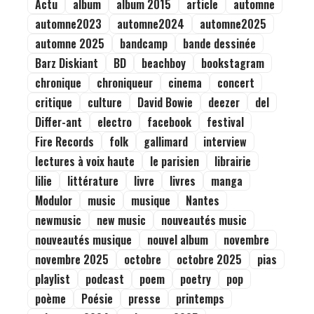
Actu
album
album 2015
article
automne
automne2023
automne2024
automne2025
automne 2025
bandcamp
bande dessinée
Barz Diskiant
BD
beachboy
bookstagram
chronique
chroniqueur
cinema
concert
critique
culture
David Bowie
deezer
del
Differ-ant
electro
facebook
festival
Fire Records
folk
gallimard
interview
lectures à voix haute
le parisien
librairie
lilie
littérature
livre
livres
manga
Modulor
music
musique
Nantes
newmusic
new music
nouveautés music
nouveautés musique
nouvel album
novembre
novembre 2025
octobre
octobre 2025
pias
playlist
podcast
poem
poetry
pop
poème
Poésie
presse
printemps