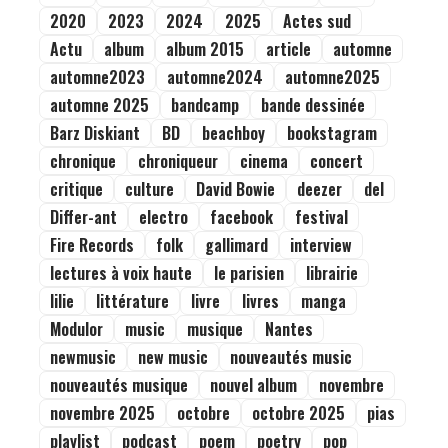
2020
2023
2024
2025
Actes sud
Actu
album
album 2015
article
automne
automne2023
automne2024
automne2025
automne 2025
bandcamp
bande dessinée
Barz Diskiant
BD
beachboy
bookstagram
chronique
chroniqueur
cinema
concert
critique
culture
David Bowie
deezer
del
Differ-ant
electro
facebook
festival
Fire Records
folk
gallimard
interview
lectures à voix haute
le parisien
librairie
lilie
littérature
livre
livres
manga
Modulor
music
musique
Nantes
newmusic
new music
nouveautés music
nouveautés musique
nouvel album
novembre
novembre 2025
octobre
octobre 2025
pias
playlist
podcast
poem
poetry
pop