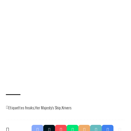
Etiquettes
freaks
Her Majesty's Ship
Krivers