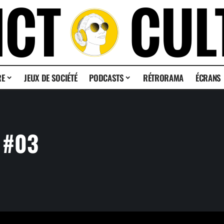
RE
JEUX DE SOCIÉTÉ
PODCASTS
RÉTRORAMA
ÉCRANS
4 #03