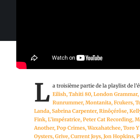
L
a troisième partie de la playlist de l’é
Eilish, Tahiti 80, London Grammar
Runrummer, Montanita, Fcukers, Tor
Landa, Sabrina Carpenter, Rinôçérôse, Kell
Fink, L’impératrice, Peter Cat Recording, 
Another, Pop Crimes, Waxahatchee, Toro Y
Oysters, Grive, Current Joys, Jon Hopkins,