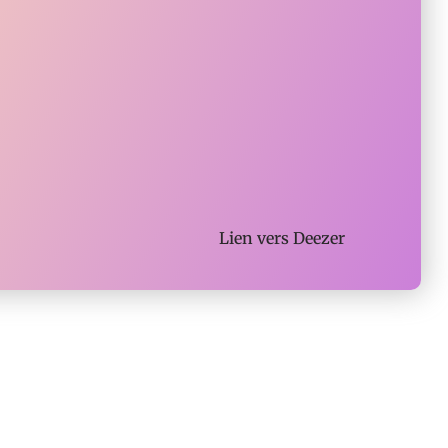
Lien vers
Deezer