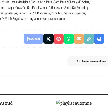
r
Lots Of Hands
Magdalena Bay
Malice K
Marie-Flore
Marley Chaney
MC Solaar
utés musique
Orcas
Our Girl
Pale Jay
pearl & the oysters
Peter Cat Recording
imes
printemps
printemps2024
Rinôçérôse
Romy Mars
Sabrina Carpenter
ro Y Moi
Ty Segall
W. H. Lung
warmduscher
waxahatchee
Facebook
Aucun commentaire