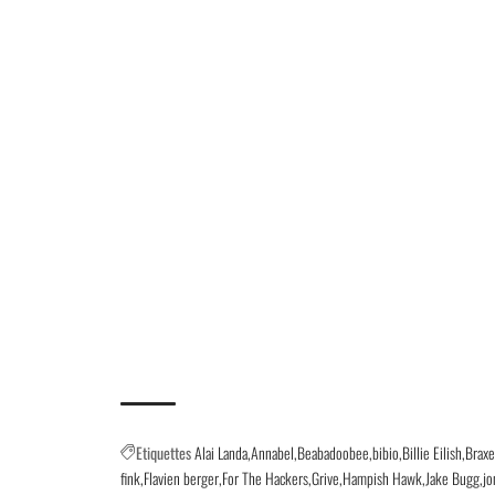
Etiquettes
Alai Landa
Annabel
Beabadoobee
bibio
Billie Eilish
Brax
fink
Flavien berger
For The Hackers
Grive
Hampish Hawk
Jake Bugg
jo