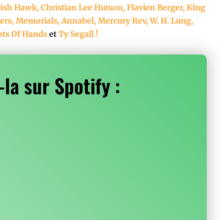
pish Hawk, Christian Lee Hutson, Flavien Berger, King
ers, Memorials, Annabel, Mercury Rev, W. H. Lung,
ots Of Hands
et
Ty Segall !
la sur Spotify :