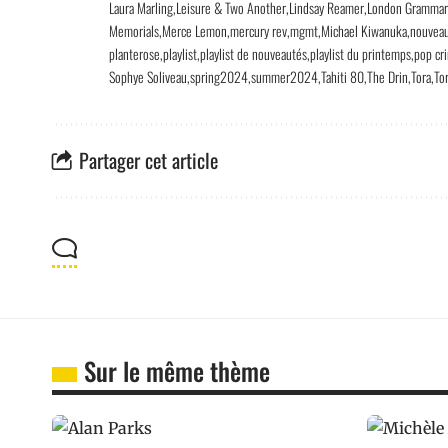
Laura Marling
Leisure & Two Another
Lindsay Reamer
London Gramma
Memorials
Merce Lemon
mercury rev
mgmt
Michael Kiwanuka
nouvea
planterose
playlist
playlist de nouveautés
playlist du printemps
pop cr
Sophye Soliveau
spring2024
summer2024
Tahiti 80
The Drin
Tora
To
Partager cet article
Sur le même thème