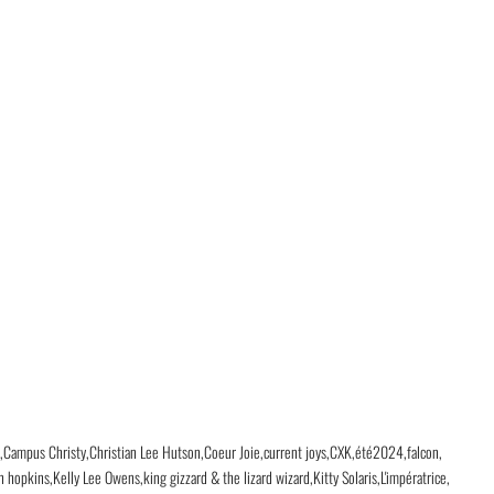
e
Campus Christy
Christian Lee Hutson
Coeur Joie
current joys
CXK
été2024
falcon
n hopkins
Kelly Lee Owens
king gizzard & the lizard wizard
Kitty Solaris
L'impératrice