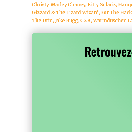
Christy, Marley Chaney, Kitty Solaris, Ham
Gizzard & The Lizard Wizard, For The Hack
The Drin, Jake Bugg, CXK, Warmduscher, L
Retrouvez-