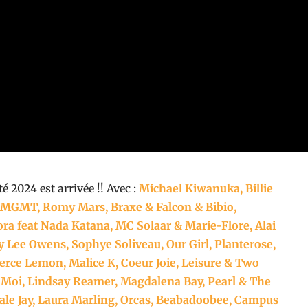
té 2024 est arrivée !! Avec :
Michael Kiwanuka, Billie
, MGMT, Romy Mars, Braxe & Falcon & Bibio,
a feat Nada Katana, MC Solaar & Marie-Flore, Alai
y Lee Owens, Sophye Soliveau, Our Girl, Planterose,
Merce Lemon, Malice K, Coeur Joie, Leisure & Two
 Moi, Lindsay Reamer, Magdalena Bay, Pearl & The
 Pale Jay, Laura Marling, Orcas, Beabadoobee, Campus