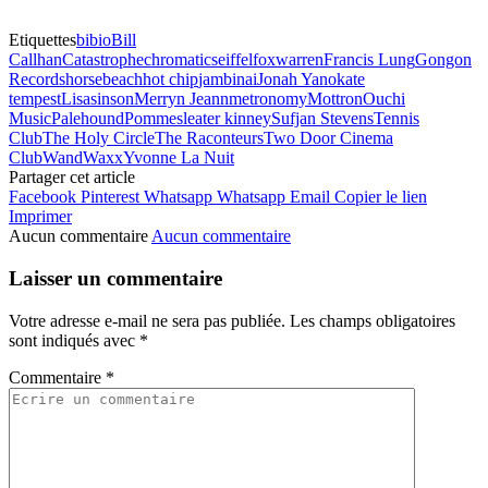
Etiquettes
bibio
Bill
Callhan
Catastrophe
chromatics
eiffel
foxwarren
Francis Lung
Gongon
Records
horsebeach
hot chip
jambinai
Jonah Yano
kate
tempest
Lisasinson
Merryn Jeann
metronomy
Mottron
Ouchi
Music
Palehound
Pomme
sleater kinney
Sufjan Stevens
Tennis
Club
The Holy Circle
The Raconteurs
Two Door Cinema
Club
Wand
Waxx
Yvonne La Nuit
Partager cet article
Facebook
Pinterest
Whatsapp
Whatsapp
Email
Copier le lien
Imprimer
Aucun commentaire
Aucun commentaire
Laisser un commentaire
Votre adresse e-mail ne sera pas publiée.
Les champs obligatoires
sont indiqués avec
*
Commentaire
*