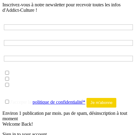
Inscrivez-vous à notre newsletter pour recevoir toutes les infos
d'Addict-Culture !
Adresse e-mail*
Nom*
Prénom*
Choisissez les listes auxquelles vous souhaitez vous inscrire*
musique
litterature
tout addict
-------
J'accepte la
politique de confidentialité*
Environ 1 publication par mois. pas de spam, désinscription à tout
moment
Welcome Back!
Sign in to your account