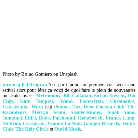
Photo by Bruno Gomiero on Unsplash
[dropcap]C[/dropcap]
‘est parti pour un premier vrai week-end
estival alors pour fêter ça voici de quoi faire le plein de nouveautés
musicales avec :
Metronomy, Bill Callahan, Sufjan Stevens, Hot
Chip, Kate Tempest, Wand, Foxwarren, Chromatics,
Catastrophe, Waxx
feat
Pomme, Two Door Cinema Club, The
Raconteurs, Merryn Jeann, Sleater-Kinney, Jonah Yano,
Jambinai, Eiffel, Bibio, Palehound, Horsebeach, Francis Lung,
Mottron, Lisasinson, Yvonne La Nuit, Gongon Records, Tennis
Club, The Holy Circle
et
Ouchi Music
.