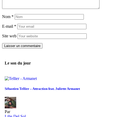
Nom
*
E-mail
*
Site web
Le son du jour
Sébastien Tellier – Attraction feat. Juliette Armanet
Par
Lilie Del Sol