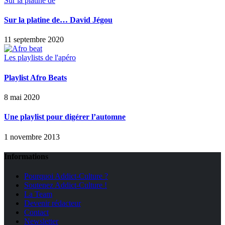
Sur la platine de
Sur la platine de… David Jégou
11 septembre 2020
Les playlists de l'apéro
Playlist Afro Beats
8 mai 2020
Une playlist pour digérer l’automne
1 novembre 2013
Informations
Pourquoi Addict-Culture ?
Soutenez Addict-Culture !
La Team
Devenir rédacteur
Contact
Newsletter