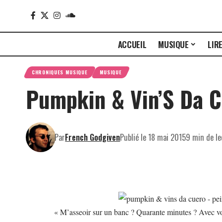
ACCUEIL
MUSIQUE
LIR
CHRONIQUES MUSIQUE
MUSIQUE
Pumpkin & Vin’S Da Cu
Par
French Godgiven
Publié le 18 mai 2015
9 min de le
« M’asseoir sur un banc ? Quarante minutes ? Avec 