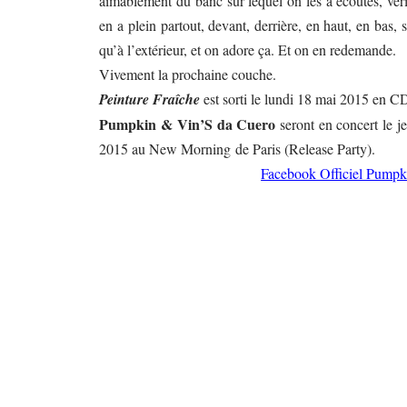
aimablement du banc sur lequel on les a écoutés, vér
en a plein partout, devant, derrière, en haut, en bas,
qu’à l’extérieur, et on adore ça. Et on en redemande.
Vivement la prochaine couche.
Peinture Fraîch
e
est sorti le lundi 18 mai 2015 en CD
Pumpkin & Vin’S da Cuero
seront en concert le j
2015 au New Morning de Paris (Release Party).
Facebook Officiel Pumpk