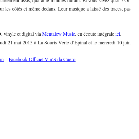
itablement assis, quarante minutes durant. Et vous savez quoi ? On
 sur les côtés et même dedans. Leur musique a laissé des traces, pas
, vinyle et digital via
Mentalow Music
, en écoute intégrale
ici
.
eudi 21 mai 2015 à La Souris Verte d’Epinal et le mercredi 10 juin
in
–
Facebook Officiel Vin’S da Cuero