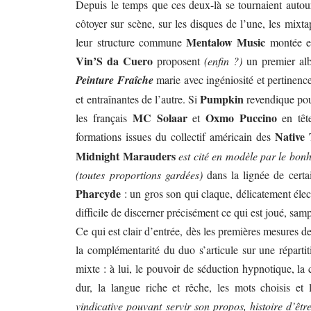
Depuis le temps que ces deux-là se tournaient autour,
côtoyer sur scène, sur les disques de l’une, les mixt
Mentalow Music
leur structure commune
montée en
Vin’S da Cuero
proposent
(enfin ?)
un premier alb
Peinture Fraîche
marie avec ingéniosité et pertinence
Pumpkin
et entraînantes de l’autre. Si
revendique pour
MC Solaar
Oxmo Puccino
les français
et
en tête
Native
formations issues du collectif américain des
Midnight Marauders
est cité en modèle par le bo
(toutes proportions gardées)
dans la lignée de certa
Pharcyde
: un gros son qui claque, délicatement élec
difficile de discerner précisément ce qui est joué, sa
Ce qui est clair d’entrée, dès les premières mesures d
la complémentarité du duo s’articule sur une répartit
mixte : à lui, le pouvoir de séduction hypnotique, la 
dur, la langue riche et rêche, les mots choisis et 
vindicative pouvant servir son propos, histoire d’êtr