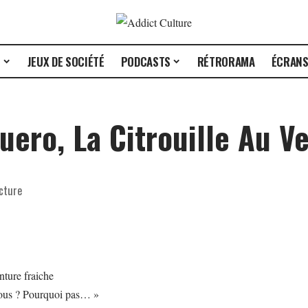
E
JEUX DE SOCIÉTÉ
PODCASTS
RÉTRORAMA
ÉCRAN
ero, La Citrouille Au V
cture
vous ? Pourquoi pas… »