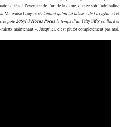
tions liées à l’exercice de l’art de la dame, que ce soit l’adrénaline
(sa
Mauvaise Langue
réclamant qu’on lui laisse « de l’oxygène »)
et
ec le pote
20Syl
d’
Hocus Pocus
le temps d’un
Fifty Fifty
paillard et
é-mieux maintenant ». Jusqu’ici, c’est plutôt complètement pas mal,