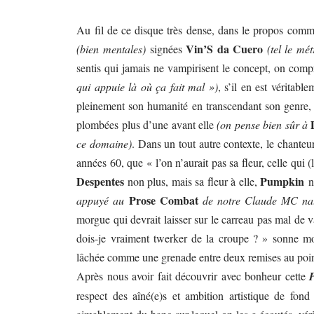
Au fil de ce disque très dense, dans le propos comm
Vin’S da Cuero
(bien mentales)
signées
(tel le m
sentis qui jamais ne vampirisent le concept, on com
qui appuie là où ça fait mal »)
, s’il en est véritab
pleinement son humanité en transcendant son genre, l
plombées plus d’une avant elle
(on pense bien sûr à
ce domaine)
. Dans un tout autre contexte, le chanteu
années 60, que « l’on n’aurait pas sa fleur, celle qui
Despentes
Pumpkin
non plus, mais sa fleur à elle,
no
Prose Combat
appuyé au
de notre Claude MC nat
morgue qui devrait laisser sur le carreau pas mal de va
dois-je vraiment twerker de la croupe ? » sonne m
lâchée comme une grenade entre deux remises au poi
Après nous avoir fait découvrir avec bonheur cette
respect des aîné(e)s et ambition artistique de f