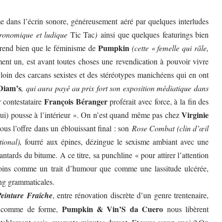
e dans l’écrin sonore, généreusement aéré par quelques interludes
étronomique et ludique
Tic Tac
)
ainsi que quelques featurings bien
Pumpkin
prend bien que le féminisme de
(cette « femelle qui râle,
lement un, est avant toutes choses une revendication à pouvoir vivre
oin des carcans sexistes et des stéréotypes manichéens qui en ont
Diam’s
, qui aura payé au prix fort son exposition médiatique dans
François Béranger
r contestataire
proférait avec force, à la fin des
Virginie
 (lui) pousse à l’intérieur ». On n’est quand même pas chez
us l’offre dans un éblouissant final : son
Rose Combat
(clin d’œil
ional),
fourré aux épines, dézingue le sexisme ambiant avec une
ntards du bitume. A ce titre, sa punchline « pour attirer l’attention
oins comme un trait d’humour que comme une lassitude ulcérée,
ng grammaticales.
Peinture Fraîche
, entre rénovation discrète d’un genre trentenaire,
Pumpkin & Vin’S da Cuero
ond comme de forme,
nous libèrent