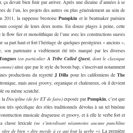
 ça devait bien finir par arriver. Après une dizaine d’années à se
apes de l’un, les projets des autres ou plus généralement au sein de
Pumpkin
 2011, la rappeuse brestoise
et le beatmaker parisien
um cosigné de leurs deux noms. En douze plages à peine, cette
 le flow fier et monolithique de l’une avec les constructions suaves
 sa part haut et fort l’héritage de quelques prestigieux « anciens »,
, son partenaire a visiblement été très marqué par les diverses
 Tongues
(en particulier
A Tribe Called Quest
, dont le classique
nhomme)
ainsi que par le style du boom bap, s’inscrivant notamment
J Dilla
The
ines productions du regretté
pour les californiens de
tronique, mais aussi groovy, organique et chaleureux, où il devient
mplé ou même scratché.
Pumpkin
e la
Discipline
(de fer ET de faire)
exposée par
, c’est que
ion très spécifique des rôles traditionnels dévolus à un tel binôme
construction musicale dragueuse et groovy, et à elle le verbe fort et
la classe lexicale
(ne s’interdisant néanmoins aucune punchline
e sûre de bien « dire merde à ce qui fout la gerbe »)
. La première