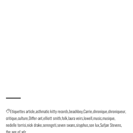
Etiquettes
article
asthmatic kitty records
beachboy
Carrie
chronique
chroniqueur
critique
culture
Differ-ant
elliott smith
folk
laura veirs
lowell
music
musique
nedelle torrisi
nick drake
serengeti
seven swans
sisyphus
son lux
Sufjan Stevens
the age of adz