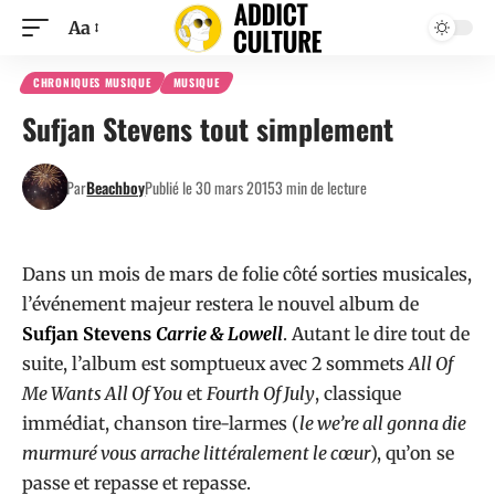
Aa
CHRONIQUES MUSIQUE
MUSIQUE
Sufjan Stevens tout simplement
Par
Beachboy
Publié le 30 mars 2015
3 min de lecture
Dans un mois de mars de folie côté sorties musicales,
l’événement majeur restera le nouvel album de
Sufjan Stevens
Carrie & Lowell
. Autant le dire tout de
suite, l’album est somptueux avec 2 sommets
All Of
Me Wants All Of You
et
Fourth Of July
, classique
immédiat, chanson tire-larmes (
le we’re all gonna die
murmuré vous arrache littéralement le cœur
), qu’on se
passe et repasse et repasse.