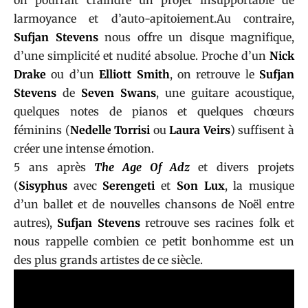
on pourrait craindre un projet insupportable de
larmoyance et d’auto-apitoiement.Au contraire,
Sufjan Stevens
nous offre un disque magnifique,
d’une simplicité et nudité absolue. Proche d’un
Nick
Drake
ou d’un
Elliott Smith
, on retrouve le
Sufjan
Stevens
de
Seven Swans
, une guitare acoustique,
quelques notes de pianos et quelques chœurs
féminins (
Nedelle Torrisi
ou
Laura Veirs
) suffisent à
créer une intense émotion.
5 ans après
The Age Of Adz
et divers projets
(
Sisyphus
avec
Serengeti
et
Son Lux
, la musique
d’un ballet et de nouvelles chansons de Noël entre
autres),
Sufjan Stevens
retrouve ses racines folk et
nous rappelle combien ce petit bonhomme est un
des plus grands artistes de ce siècle.