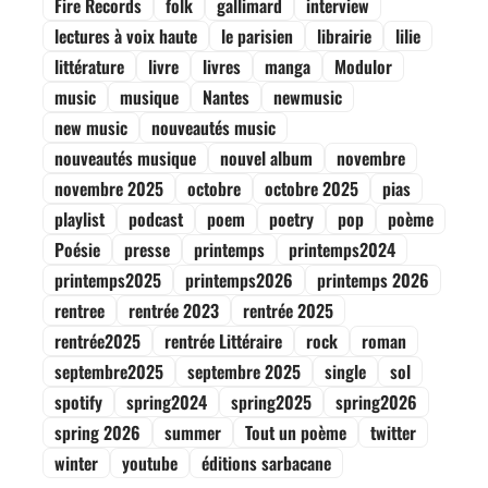
Fire Records
folk
gallimard
interview
lectures à voix haute
le parisien
librairie
lilie
littérature
livre
livres
manga
Modulor
music
musique
Nantes
newmusic
new music
nouveautés music
nouveautés musique
nouvel album
novembre
novembre 2025
octobre
octobre 2025
pias
playlist
podcast
poem
poetry
pop
poème
Poésie
presse
printemps
printemps2024
printemps2025
printemps2026
printemps 2026
rentree
rentrée 2023
rentrée 2025
rentrée2025
rentrée Littéraire
rock
roman
septembre2025
septembre 2025
single
sol
spotify
spring2024
spring2025
spring2026
spring 2026
summer
Tout un poème
twitter
winter
youtube
éditions sarbacane