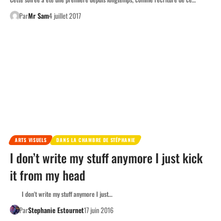
Par
Mr Sam
4 juillet 2017
ARTS VISUELS
DANS LA CHAMBRE DE STÉPHANIE
I don’t write my stuff anymore I just kick
it from my head
I don't write my stuff anymore I just…
Par
Stephanie Estournet
17 juin 2016