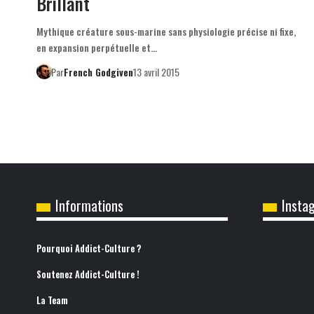
Brillant
Mythique créature sous-marine sans physiologie précise ni fixe,
en expansion perpétuelle et…
Par
French Godgiven
13 avril 2015
Informations
Insta
Pourquoi Addict-Culture ?
Soutenez Addict-Culture !
La Team