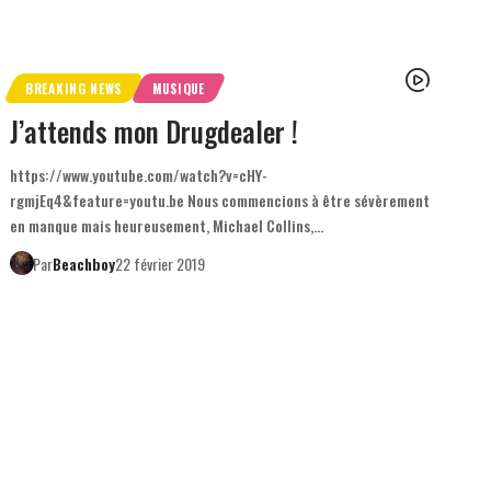
BREAKING NEWS
MUSIQUE
J’attends mon Drugdealer !
https://www.youtube.com/watch?v=cHY-
rgmjEq4&feature=youtu.be Nous commencions à être sévèrement
en manque mais heureusement, Michael Collins,…
Par
Beachboy
22 février 2019