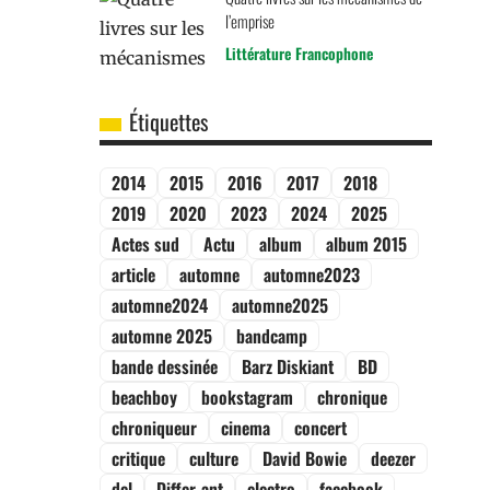
l’emprise
Littérature Francophone
Étiquettes
2014
2015
2016
2017
2018
2019
2020
2023
2024
2025
Actes sud
Actu
album
album 2015
article
automne
automne2023
automne2024
automne2025
automne 2025
bandcamp
bande dessinée
Barz Diskiant
BD
beachboy
bookstagram
chronique
chroniqueur
cinema
concert
critique
culture
David Bowie
deezer
del
Differ-ant
electro
facebook