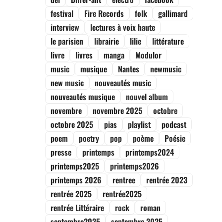
festival
Fire Records
folk
gallimard
interview
lectures à voix haute
le parisien
librairie
lilie
littérature
livre
livres
manga
Modulor
music
musique
Nantes
newmusic
new music
nouveautés music
nouveautés musique
nouvel album
novembre
novembre 2025
octobre
octobre 2025
pias
playlist
podcast
poem
poetry
pop
poème
Poésie
presse
printemps
printemps2024
printemps2025
printemps2026
printemps 2026
rentree
rentrée 2023
rentrée 2025
rentrée2025
rentrée Littéraire
rock
roman
septembre2025
septembre 2025