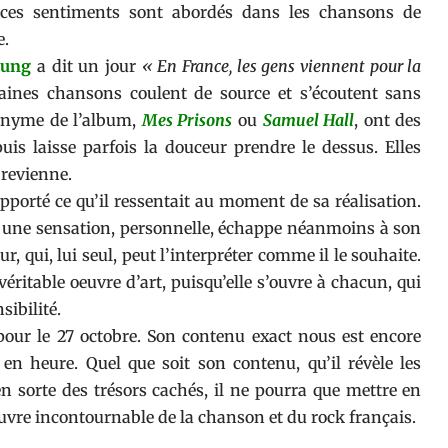
nt ces sentiments sont abordés dans les chansons de
e.
hung
a dit un jour
« En France, les gens viennent pour la
rtaines chansons coulent de source et s’écoutent sans
ponyme de l’album,
Mes Prisons
ou
Samuel Hall
, ont des
puis laisse parfois la douceur prendre le dessus. Elles
 revienne.
apporté ce qu’il ressentait au moment de sa réalisation.
on, une sensation, personnelle, échappe néanmoins à son
r, qui, lui seul, peut l’interpréter comme il le souhaite.
éritable oeuvre d’art, puisqu’elle s’ouvre à chacun, qui
sibilité.
pour le 27 octobre. Son contenu exact nous est encore
n heure. Quel que soit son contenu, qu’il révèle les
en sorte des trésors cachés, il ne pourra que mettre en
euvre incontournable de la chanson et du rock français.