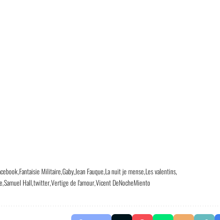
acebook
Fantaisie Militaire
Gaby
Jean Fauque
La nuit je mense
Les valentins
ne
Samuel Hall
twitter
Vertige de l'amour
Vicent DeNocheMiento