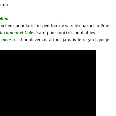
phine
.
rockeur populaire un peu tourné vers le charnel, même
de l’amour
et
Gaby
étant pour moi très oubliables.
e mens
, et il bouleversait à tout jamais le regard que je
.