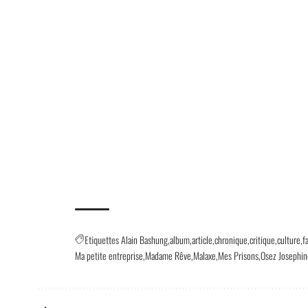
Etiquettes
Alain Bashung
album
article
chronique
critique
culture
f
Ma petite entreprise
Madame Rêve
Malaxe
Mes Prisons
Osez Josephi