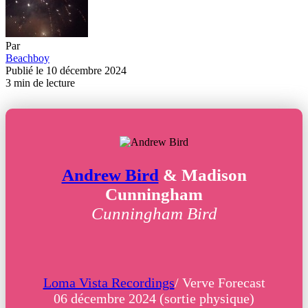
Par
Beachboy
Publié le 10 décembre 2024
3 min de lecture
Andrew Bird
& Madison
Cunningham
Cunningham Bird
Loma Vista Recordings
/ Verve Forecast
06 décembre 2024 (sortie physique)