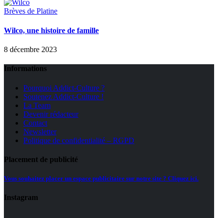
Brèves de Platine
Wilco, une histoire de famille
8 décembre 2023
Informations
Pourquoi Addict-Culture ?
Soutenez Addict-Culture !
La Team
Devenir rédacteur
Contact
Newsletter
Politique de confidentialité – RGPD
Placement de publicité
Vous souhaitez placer un espace publicitaire sur notre site ? Cliquez ici.
Instagram