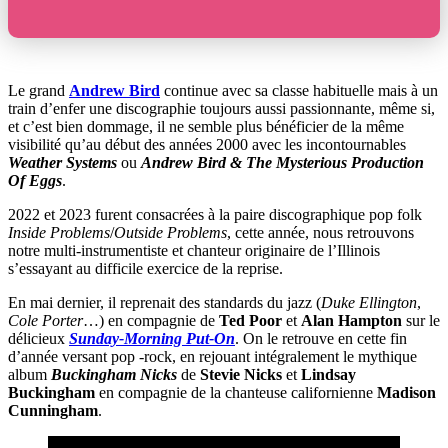
Le grand
Andrew Bird
continue avec sa classe habituelle mais à un
train d’enfer une discographie toujours aussi passionnante, même si,
et c’est bien dommage, il ne semble plus bénéficier de la même
visibilité qu’au début des années 2000 avec les incontournables
Weather Systems
ou
Andrew Bird & The Mysterious Production
Of Eggs
.
2022 et 2023 furent consacrées à la paire discographique pop folk
Inside Problems
/
Outside Problems
, cette année, nous retrouvons
notre multi-instrumentiste et chanteur originaire de l’Illinois
s’essayant au difficile exercice de la reprise.
En mai dernier, il reprenait des standards du jazz (
Duke Ellington
,
Cole Porter
…) en compagnie de
Ted Poor
et
Alan Hampton
sur le
délicieux
Sunday-Morning Put-On
. On le retrouve en cette fin
d’année versant pop -rock, en rejouant intégralement le mythique
album
Buckingham Nicks
de
Stevie Nicks
et
Lindsay
Buckingham
en compagnie de la chanteuse californienne
Madison
Cunningham
.