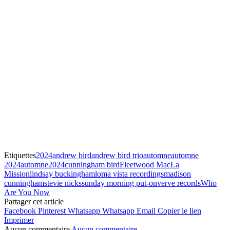
Etiquettes
2024
andrew bird
andrew bird trio
automne
automne
2024
automne2024
cunningham bird
Fleetwood Mac
La
Mission
lindsay buckingham
loma vista recordings
madison
cunningham
stevie nicks
sunday morning put-on
verve records
Who
Are You Now
Partager cet article
Facebook
Pinterest
Whatsapp
Whatsapp
Email
Copier le lien
Imprimer
Aucun commentaire
Aucun commentaire