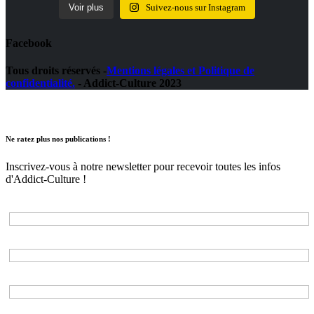
Voir plus
Suivez-nous sur Instagram
Facebook
Tous droits réservés -
Mentions légales et Politique de
confidentialité.
- Addict-Culture 2023
Ne ratez plus nos publications !
Inscrivez-vous à notre newsletter pour recevoir toutes les infos
d'Addict-Culture !
Adresse e-mail*
Nom*
Prénom*
Choisissez les listes auxquelles vous souhaitez vous inscrire*