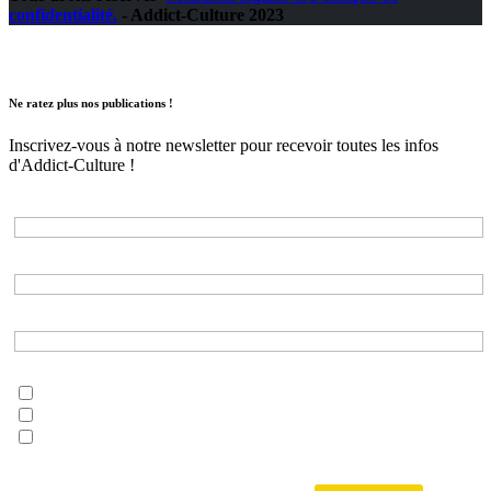
confidentialité.
- Addict-Culture 2023
Ne ratez plus nos publications !
Inscrivez-vous à notre newsletter pour recevoir toutes les infos
d'Addict-Culture !
Adresse e-mail*
Nom*
Prénom*
Choisissez les listes auxquelles vous souhaitez vous inscrire*
musique
litterature
tout addict
-------