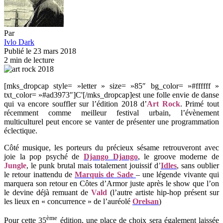
Par
Ivlo Dark
Publié le 23 mars 2018
2 min de lecture
[mks_dropcap style= »letter » size= »85″ bg_color= »#ffffff »
txt_color= »#ad3973″]C'[/mks_dropcap]est une folle envie de danse
qui va encore souffler sur l’édition 2018 d’
Art Rock
. Primé tout
récemment comme meilleur festival urbain, l’évènement
multiculturel peut encore se vanter de présenter une programmation
éclectique.
Côté musique, les porteurs du précieux sésame retrouveront avec
joie la pop psyché de
Django Django
, le groove moderne de
Jungle
, le punk brutal mais totalement jouissif d
’
Idles
, sans oublier
le retour inattendu de
Marquis de Sade
– une légende vivante qui
marquera son retour en Côtes d’Armor juste après le show que l’on
le devine déjà remuant de
Vald
(l’autre artiste hip-hop présent sur
les lieux en « concurrence » de l’auréolé
Orelsan
)
ème
Pour cette 35
édition, une place de choix sera également laissée