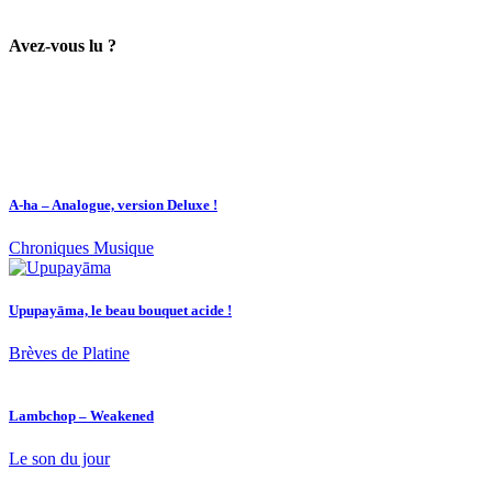
Avez-vous lu ?
A-ha – Analogue, version Deluxe !
Chroniques Musique
Upupayāma, le beau bouquet acide !
Brèves de Platine
Lambchop – Weakened
Le son du jour