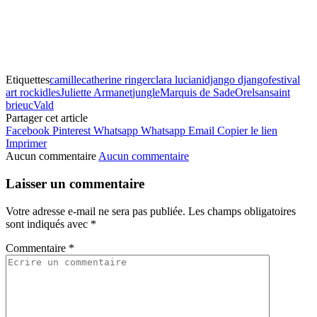
Etiquettes
camille
catherine ringer
clara luciani
django django
festival
art rock
idles
Juliette Armanet
jungle
Marquis de Sade
Orelsan
saint
brieuc
Vald
Partager cet article
Facebook
Pinterest
Whatsapp
Whatsapp
Email
Copier le lien
Imprimer
Aucun commentaire
Aucun commentaire
Laisser un commentaire
Votre adresse e-mail ne sera pas publiée.
Les champs obligatoires
sont indiqués avec
*
Commentaire
*