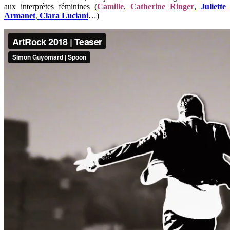
aux interprètes féminines (
Camille
,
Catherine Ringer
,
Juliette
Armanet
,
Clara Luciani
…)