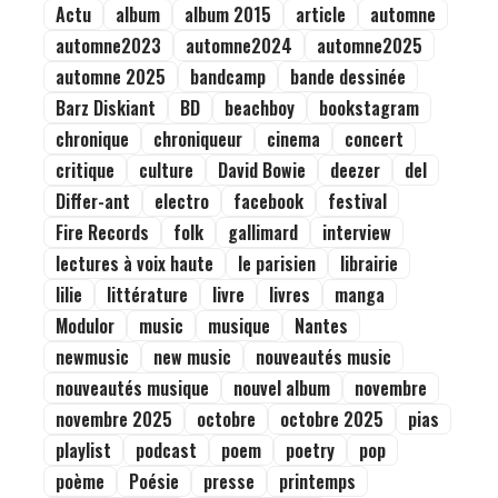
Actu
album
album 2015
article
automne
automne2023
automne2024
automne2025
automne 2025
bandcamp
bande dessinée
Barz Diskiant
BD
beachboy
bookstagram
chronique
chroniqueur
cinema
concert
critique
culture
David Bowie
deezer
del
Differ-ant
electro
facebook
festival
Fire Records
folk
gallimard
interview
lectures à voix haute
le parisien
librairie
lilie
littérature
livre
livres
manga
Modulor
music
musique
Nantes
newmusic
new music
nouveautés music
nouveautés musique
nouvel album
novembre
novembre 2025
octobre
octobre 2025
pias
playlist
podcast
poem
poetry
pop
poème
Poésie
presse
printemps