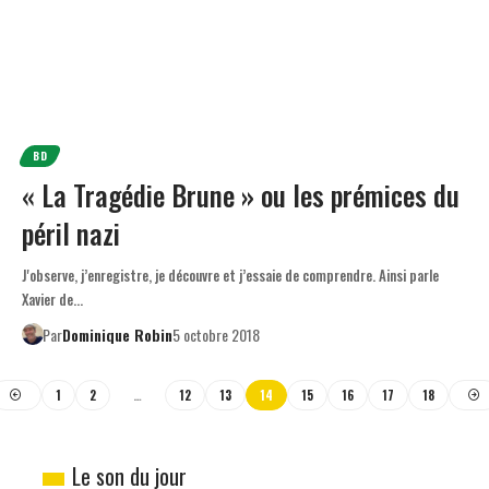
BD
« La Tragédie Brune » ou les prémices du
péril nazi
J'observe, j’enregistre, je découvre et j’essaie de comprendre. Ainsi parle
Xavier de…
Par
Dominique Robin
5 octobre 2018
1
2
…
12
13
14
15
16
17
18
Le son du jour