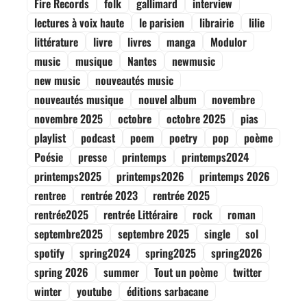
Fire Records
folk
gallimard
interview
lectures à voix haute
le parisien
librairie
lilie
littérature
livre
livres
manga
Modulor
music
musique
Nantes
newmusic
new music
nouveautés music
nouveautés musique
nouvel album
novembre
novembre 2025
octobre
octobre 2025
pias
playlist
podcast
poem
poetry
pop
poème
Poésie
presse
printemps
printemps2024
printemps2025
printemps2026
printemps 2026
rentree
rentrée 2023
rentrée 2025
rentrée2025
rentrée Littéraire
rock
roman
septembre2025
septembre 2025
single
sol
spotify
spring2024
spring2025
spring2026
spring 2026
summer
Tout un poème
twitter
winter
youtube
éditions sarbacane