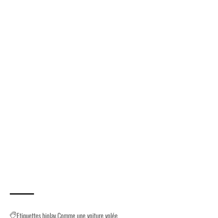
Etiquettes
biolay
Comme une voiture volée