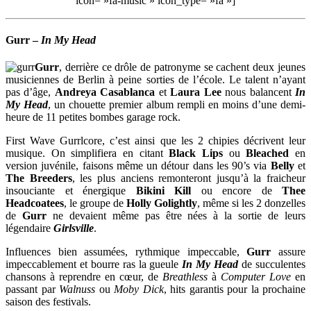
icon= »fa-music » icon_type= »fa »]
Gurr
–
In My Head
Gurr
, derrière ce drôle de patronyme se cachent deux jeunes
musiciennes de Berlin à peine sorties de l’école. Le talent n’ayant
pas d’âge,
Andreya Casablanca
et
Laura Lee
nous balancent
In
My Head
, un chouette premier album rempli en moins d’une demi-
heure de 11 petites bombes garage rock.
First Wave Gurrlcore, c’est ainsi que les 2 chipies décrivent leur
musique. On simplifiera en citant
Black Lips
ou
Bleached
en
version juvénile, faisons même un détour dans les 90’s via
Belly
et
The Breeders
, les plus anciens remonteront jusqu’à la fraicheur
insouciante et énergique
Bikini Kill
ou encore de
Thee
Headcoatees
, le groupe de
Holly Golightly
, même si les 2 donzelles
de
Gurr
ne devaient même pas être nées à la sortie de leurs
légendaire
Girlsville
.
Influences bien assumées, rythmique impeccable,
Gurr
assure
impeccablement et bourre ras la gueule
In My Head
de succulentes
chansons à reprendre en cœur, de
Breathless
à
Computer Love
en
passant par
Walnuss
ou
Moby Dick
, hits garantis pour la prochaine
saison des festivals.