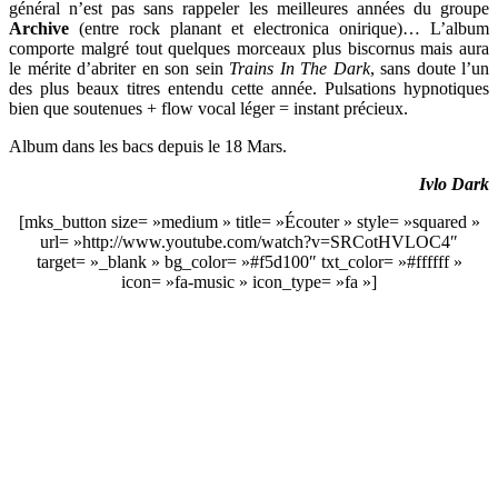
général n’est pas sans rappeler les meilleures années du groupe
Archive
(entre rock planant et electronica onirique)… L’album
comporte malgré tout quelques morceaux plus biscornus mais aura
le mérite d’abriter en son sein
Trains In The Dark
, sans doute l’un
des plus beaux titres entendu cette année. Pulsations hypnotiques
bien que soutenues + flow vocal léger = instant précieux.
Album dans les bacs depuis le 18 Mars.
Ivlo Dark
[mks_button size= »medium » title= »Écouter » style= »squared »
url= »http://www.youtube.com/watch?v=SRCotHVLOC4″
target= »_blank » bg_color= »#f5d100″ txt_color= »#ffffff »
icon= »fa-music » icon_type= »fa »]