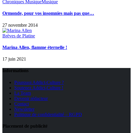
Chroniques Musique
Musique
Ormonde, pour vos insomnies mais pas que…
27 novembre 2014
Brèves de Platine
Marina Allen, flamme éternelle !
17 juin 2021
Informations
Pourquoi Addict-Culture ?
Soutenez Addict-Culture !
La Team
Devenir rédacteur
Contact
Newsletter
Politique de confidentialité – RGPD
Placement de publicité