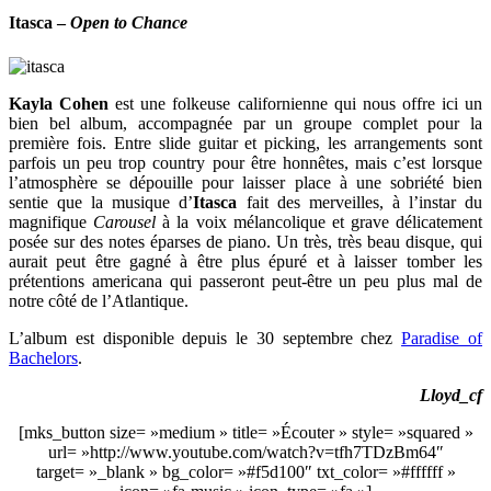
Itasca
–
Open to Chance
Kayla Cohen
est une folkeuse californienne qui nous offre ici un
bien bel album, accompagnée par un groupe complet pour la
première fois. Entre slide guitar et picking, les arrangements sont
parfois un peu trop country pour être honnêtes, mais c’est lorsque
l’atmosphère se dépouille pour laisser place à une sobriété bien
sentie que la musique d’
Itasca
fait des merveilles, à l’instar du
magnifique
Carousel
à la voix mélancolique et grave délicatement
posée sur des notes éparses de piano. Un très, très beau disque, qui
aurait peut être gagné à être plus épuré et à laisser tomber les
prétentions americana qui passeront peut-être un peu plus mal de
notre côté de l’Atlantique.
L’album est disponible depuis le 30 septembre chez
Paradise of
Bachelors
.
Lloyd_cf
[mks_button size= »medium » title= »Écouter » style= »squared »
url= »http://www.youtube.com/watch?v=tfh7TDzBm64″
target= »_blank » bg_color= »#f5d100″ txt_color= »#ffffff »