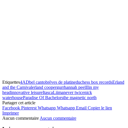
Etiquettes
4AD
bel canto
brèves de platine
duchess box records
Erland
and the Carnival
erland cooper
gurr
hannah peel
II
in my
head
innovative leisure
Itasca
Liima
never twice
nick
waterhouse
Paradise Of Bachelors
the magnetic north
Partager cet article
Facebook
Pinterest
Whatsapp
Whatsapp
Email
Copier le lien
Imprimer
Aucun commentaire
Aucun commentaire