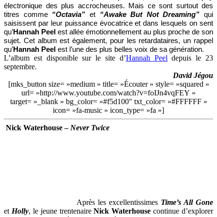
électronique des plus accrocheuses. Mais ce sont surtout des
titres comme
“Octavia”
et
“Awake But Not Dreaming”
qui
saisissent par leur puissance évocatrice et dans lesquels on sent
qu’
Hannah Peel
est allée émotionnellement au plus proche de son
sujet. Cet album est également, pour les retardataires, un rappel
qu’
Hannah Peel
est l’une des plus belles voix de sa génération.
L’album est disponible sur le site d’
Hannah Peel
depuis le 23
septembre.
David Jégou
[mks_button size= »medium » title= »Écouter » style= »squared »
url= »http://www.youtube.com/watch?v=foIJn4vqFEY »
target= »_blank » bg_color= »#f5d100″ txt_color= »#FFFFFF »
icon= »fa-music » icon_type= »fa »]
Nick Waterhouse
–
Never Twice
Après les excellentissimes
Time’s All Gone
et
Holly
, le jeune trentenaire
Nick Waterhouse
continue d’explorer