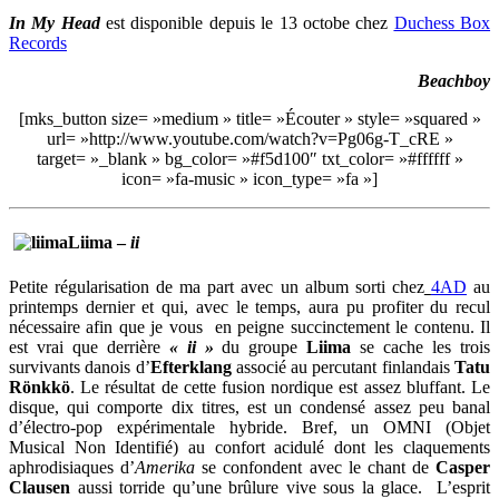
In My Head
est disponible depuis le 13 octobe chez
Duchess Box
Records
Beachboy
[mks_button size= »medium » title= »Écouter » style= »squared »
url= »http://www.youtube.com/watch?v=Pg06g-T_cRE »
target= »_blank » bg_color= »#f5d100″ txt_color= »#ffffff »
icon= »fa-music » icon_type= »fa »]
Liima –
ii
Petite régularisation de ma part avec un album sorti chez
4AD
au
printemps dernier et qui, avec le temps, aura pu profiter du recul
nécessaire afin que je vous en peigne succinctement le contenu. Il
est vrai que derrière
« ii »
du groupe
Liima
se cache les trois
survivants danois d’
Efterklang
associé au percutant finlandais
Tatu
Rönkkö
. Le résultat de cette fusion nordique est assez bluffant. Le
disque, qui comporte dix titres, est un condensé assez peu banal
d’électro-pop expérimentale hybride. Bref, un OMNI (Objet
Musical Non Identifié) au confort acidulé dont les claquements
aphrodisiaques d’
Amerika
se confondent avec le chant de
Casper
Clausen
aussi torride qu’une brûlure vive sous la glace. L’esprit