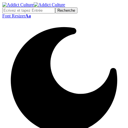
Font Resizer
Aa