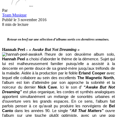
Par
Team Musique
Publié le 3 novembre 2016
8 min de lecture
Retour en bref sur une sélection d’albums sortis ces dernières semaines.
Hannah Peel –
« Awake But Not Dreaming »
A l’heure de son deuxième album solo,
Hannah Peel
a choisi d’aborder le thème de la démence. Sujet qui
lui est malheureusement familier puisqu’elle a assisté à la
descente en pente douce de sa grand-mère jusqu’aux tréfonds de
la maladie. Aidée à la production par le fidèle
Erland Cooper
avec
lequel elle collabore au sein des excellents
The Magnetic North
,
l’album est loin d’atteindre par son approche la sobriété et la
noirceur du dernier
Nick Cave
. Ici le son d’
“Awake But Not
Dreaming”
est plus organique, les cordes et synthés analogiques
apportent simultanément un mélange de sonorités urbaines et
d’ouverture vers les grands espaces. En ce sens, l’album fait
parfois penser à ce qu’avait pu produire les norvégiens de
Bel
Canto
dans les années 90. Le single
“All That Matters”
ouvre
l’album sur une touche plutôt optimiste, avec un une pop