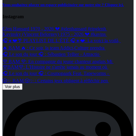
Vous souhaitez placer un espace publicitaire sur notre site ? Cliquez ici.
Instagram
Glen Hansard 1970 - 2026 💔 #glenhansard #ripglenh
Kavinsky (Vincent Belorgey) 1975 - 2026 💔 #kavins
🎧☀️❤️🌴 PLAYLIST DE L’ÉTÉ 🎧☀️❤️: La voici la voilà,
🔥 BAM 🔥 : Ce soir, la team Addict-Culture prendra
🎧 Le son du jour 🎧 : Sébastien Tellier - Attractio
💜 BAM 💜: En compagnie du jeune chanteur anglais Mi
💜BAM💜: L'Histoire ne s'arrête jamais au moment où
🎧 Le son du jour 🎧 : Cosmopaark Feat. Tapeworms -
🎲✨ BAM 🎲✨ : Certains jeux obligent à réfléchir pen
Voir plus