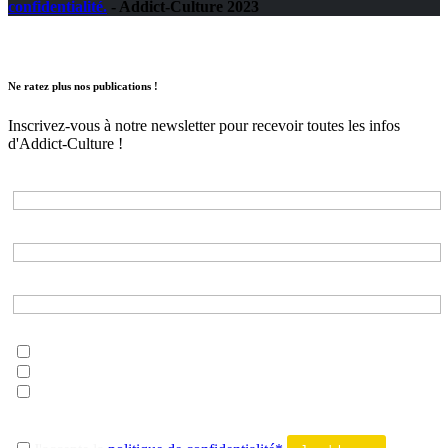
confidentialité.
- Addict-Culture 2023
Ne ratez plus nos publications !
Inscrivez-vous à notre newsletter pour recevoir toutes les infos
d'Addict-Culture !
Adresse e-mail*
Nom*
Prénom*
Choisissez les listes auxquelles vous souhaitez vous inscrire*
musique
litterature
tout addict
-------