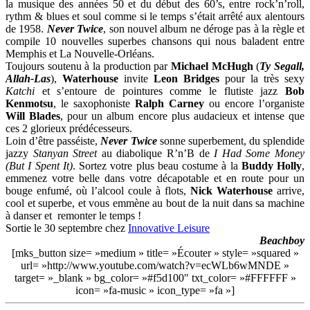
la musique des années 50 et du début des 60’s, entre rock’n’roll,
rythm & blues et soul comme si le temps s’était arrêté aux alentours
de 1958.
Never Twice
, son nouvel album ne déroge pas à la règle et
compile 10 nouvelles superbes chansons qui nous baladent entre
Memphis et La Nouvelle-Orléans.
Toujours soutenu à la production par
Michael McHugh
(
Ty Segall,
Allah-Las
),
Waterhouse
invite
Leon Bridges
pour la très sexy
Katchi
et s’entoure de pointures comme le flutiste jazz
Bob
Kenmotsu
, le saxophoniste
Ralph Carney
ou encore l’organiste
Will Blades
, pour un album encore plus audacieux et intense que
ces 2 glorieux prédécesseurs.
Loin d’être passéiste,
Never Twice
sonne superbement, du splendide
jazzy
Stanyan Street
au diabolique R’n’B de
I Had Some Money
(But I Spent It)
. Sortez votre plus beau costume à la
Buddy Holly
,
emmenez votre belle dans votre décapotable et en route pour un
bouge enfumé, où l’alcool coule à flots,
Nick Waterhouse
arrive,
cool et superbe, et vous emmène au bout de la nuit dans sa machine
à danser et remonter le temps !
Sortie le 30 septembre chez
Innovative Leisure
Beachboy
[mks_button size= »medium » title= »Écouter » style= »squared »
url= »http://www.youtube.com/watch?v=ecWLb6wMNDE »
target= »_blank » bg_color= »#f5d100″ txt_color= »#FFFFFF »
icon= »fa-music » icon_type= »fa »]