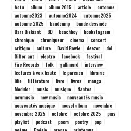
Actu
album
album 2015
article
automne
automne2023
automne2024
automne2025
automne 2025
bandcamp
bande dessinée
Barz Diskiant
BD
beachboy
bookstagram
chronique
chroniqueur
cinema
concert
critique
culture
David Bowie
deezer
del
Differ-ant
electro
facebook
festival
Fire Records
folk
gallimard
interview
lectures à voix haute
le parisien
librairie
lilie
littérature
livre
livres
manga
Modulor
music
musique
Nantes
newmusic
new music
nouveautés music
nouveautés musique
nouvel album
novembre
novembre 2025
octobre
octobre 2025
pias
playlist
podcast
poem
poetry
pop
poème
Poésie
presse
printemps