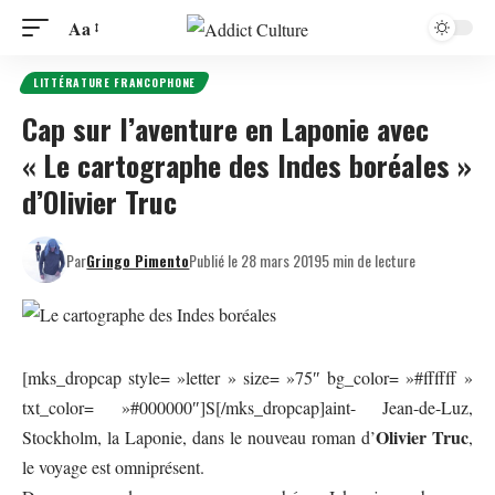
Aa
LITTÉRATURE FRANCOPHONE
Cap sur l’aventure en Laponie avec
« Le cartographe des Indes boréales »
d’Olivier Truc
Par
Gringo Pimento
Publié le 28 mars 2019
5 min de lecture
[mks_dropcap style= »letter » size= »75″ bg_color= »#ffffff »
txt_color= »#000000″]S[/mks_dropcap]aint- Jean-de-Luz,
Olivier Truc
Stockholm, la Laponie, dans le nouveau roman d’
,
le voyage est omniprésent.