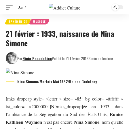
Aa
ÉPHÉMÉRIDE
MUSIQUE
21 février : 1933, naissance de Nina
Simone
Par
Ninie Peaudchien
Publié le 21 février 2018
3 min de lecture
Nina Simone/Morlaix Mai 1982/Roland Godefroy
[mks_dropcap style= »letter » size= »85″ bg_color= »#ffffff »
txt_color= »#000000″]N[/mks_dropcap]ée en 1933, dans
Eunice
l’ambiance de la Ségrégation du Sud des États-Unis,
Kathleen Waymon
Nina
Simone
n’est pas encore
, nom qu’elle