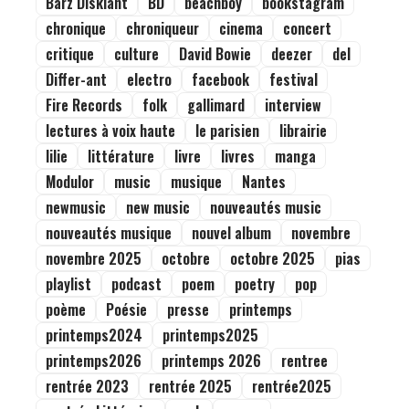
Barz Diskiant
BD
beachboy
bookstagram
chronique
chroniqueur
cinema
concert
critique
culture
David Bowie
deezer
del
Differ-ant
electro
facebook
festival
Fire Records
folk
gallimard
interview
lectures à voix haute
le parisien
librairie
lilie
littérature
livre
livres
manga
Modulor
music
musique
Nantes
newmusic
new music
nouveautés music
nouveautés musique
nouvel album
novembre
novembre 2025
octobre
octobre 2025
pias
playlist
podcast
poem
poetry
pop
poème
Poésie
presse
printemps
printemps2024
printemps2025
printemps2026
printemps 2026
rentree
rentrée 2023
rentrée 2025
rentrée2025