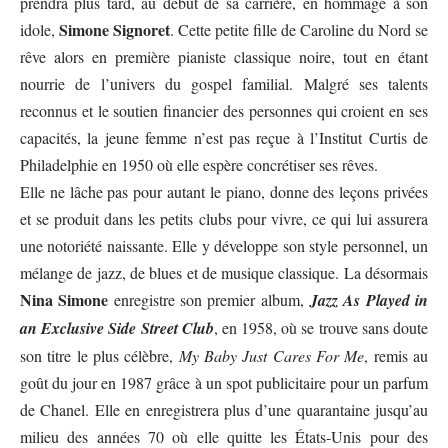
prendra plus tard, au début de sa carrière, en hommage à son
Simone Signoret
idole,
. Cette petite fille de Caroline du Nord se
rêve alors en première pianiste classique noire, tout en étant
nourrie de l’univers du gospel familial. Malgré ses talents
reconnus et le soutien financier des personnes qui croient en ses
capacités, la jeune femme n’est pas reçue à l’Institut Curtis de
Philadelphie en 1950 où elle espère concrétiser ses rêves.
Elle ne lâche pas pour autant le piano, donne des leçons privées
et se produit dans les petits clubs pour vivre, ce qui lui assurera
une notoriété naissante. Elle y développe son style personnel, un
mélange de jazz, de blues et de musique classique. La désormais
Nina Simone
enregistre son premier album,
Jazz As Played in
an Exclusive Side Street Club
, en 1958, où se trouve sans doute
son titre le plus célèbre,
My Baby Just Cares For Me
, remis au
goût du jour en 1987 grâce à un spot publicitaire pour un parfum
de Chanel. Elle en enregistrera plus d’une quarantaine jusqu’au
milieu des années 70 où elle quitte les États-Unis pour des